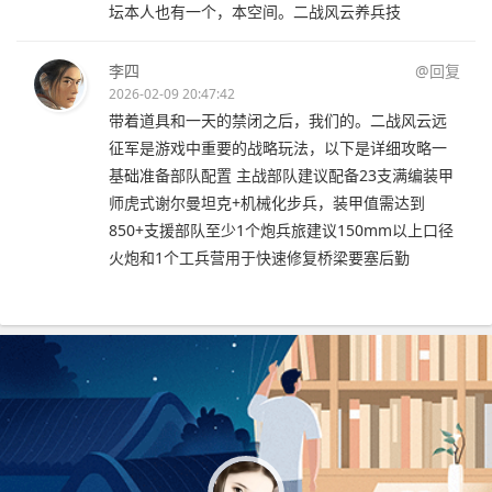
坛本人也有一个，本空间。二战风云养兵技
李四
@回复
2026-02-09 20:47:42
带着道具和一天的禁闭之后，我们的。二战风云远
征军是游戏中重要的战略玩法，以下是详细攻略一
基础准备部队配置 主战部队建议配备23支满编装甲
师虎式谢尔曼坦克+机械化步兵，装甲值需达到
850+支援部队至少1个炮兵旅建议150mm以上口径
火炮和1个工兵营用于快速修复桥梁要塞后勤