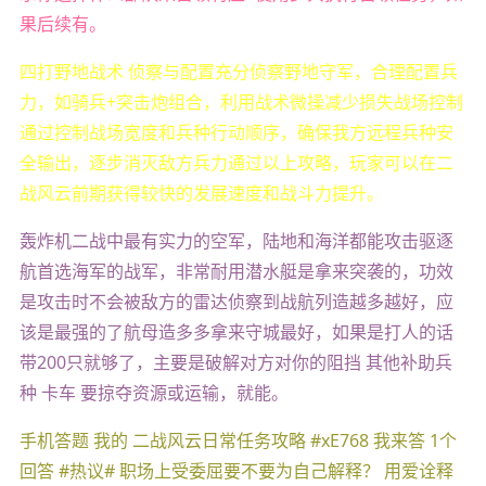
果后续有。
四打野地战术 侦察与配置充分侦察野地守军，合理配置兵
力，如骑兵+突击炮组合，利用战术微操减少损失战场控制
通过控制战场宽度和兵种行动顺序，确保我方远程兵种安
全输出，逐步消灭敌方兵力通过以上攻略，玩家可以在二
战风云前期获得较快的发展速度和战斗力提升。
轰炸机二战中最有实力的空军，陆地和海洋都能攻击驱逐
航首选海军的战军，非常耐用潜水艇是拿来突袭的，功效
是攻击时不会被敌方的雷达侦察到战航列造越多越好，应
该是最强的了航母造多多拿来守城最好，如果是打人的话
带200只就够了，主要是破解对方对你的阻挡 其他补助兵
种 卡车 要掠夺资源或运输，就能。
手机答题 我的 二战风云日常任务攻略 #xE768 我来答 1个
回答 #热议# 职场上受委屈要不要为自己解释？ 用爱诠释