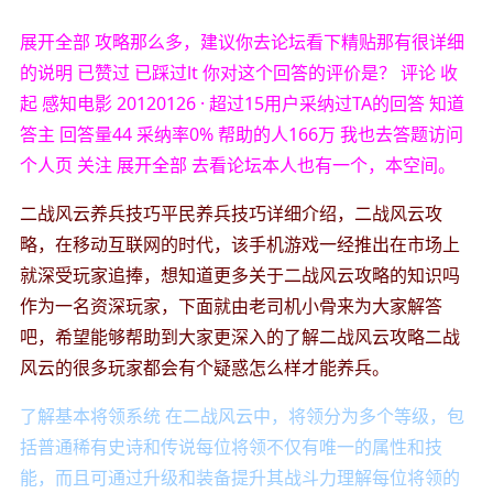
展开全部 攻略那么多，建议你去论坛看下精贴那有很详细
的说明 已赞过 已踩过lt 你对这个回答的评价是？ 评论 收
起 感知电影 20120126 · 超过15用户采纳过TA的回答 知道
答主 回答量44 采纳率0% 帮助的人166万 我也去答题访问
个人页 关注 展开全部 去看论坛本人也有一个，本空间。
二战风云养兵技巧平民养兵技巧详细介绍，二战风云攻
略，在移动互联网的时代，该手机游戏一经推出在市场上
就深受玩家追捧，想知道更多关于二战风云攻略的知识吗
作为一名资深玩家，下面就由老司机小骨来为大家解答
吧，希望能够帮助到大家更深入的了解二战风云攻略二战
风云的很多玩家都会有个疑惑怎么样才能养兵。
了解基本将领系统 在二战风云中，将领分为多个等级，包
括普通稀有史诗和传说每位将领不仅有唯一的属性和技
能，而且可通过升级和装备提升其战斗力理解每位将领的