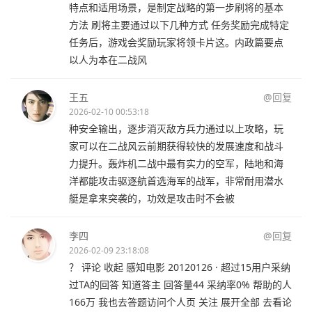
特点和适用场景，是制定战略的第一步刷将的基本
方法 刷将主要通过以下几种方式 任务奖励完成特定
任务后，游戏会奖励玩家将领卡片这。内政篇要点
以人为本在二战风
王五
@回复
2026-02-10 00:53:18
种安全输出，逐步消灭敌方兵力通过以上攻略，玩
家可以在二战风云前期获得较快的发展速度和战斗
力提升。轰炸机二战中最有实力的空军，陆地和海
洋都能攻击驱逐航首选海军的战军，非常耐用潜水
艇是拿来突袭的，功效是攻击时不会被
李四
@回复
2026-02-09 23:18:08
？ 评论 收起 感知电影 20120126 · 超过15用户采纳
过TA的回答 知道答主 回答量44 采纳率0% 帮助的人
166万 我也去答题访问个人页 关注 展开全部 去看论