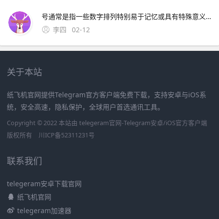
号通常是指一些数字排列特别易于记忆或具有特殊意义的号码这些号码往往因其独特性而受到用户的喜爱和追捧然而，靓号的获取通常需要通过官方的相关活动或渠道进行申请，而不是通过某个所谓的“申请。可以免费申请号码的详细步骤如下首先，打开官方网站或者通过手机应用商店下载应用程序官方网站和手机应用程序都提
李四
02-12
关于本站
纸飞机官网提供Telegram官方客户端免费下载，支持安卓与iOS系
统，安全高速，隐私保护，全球用户首选通讯工具。
Copyright © 2022 本站由 telegeram官网-Telegram安卓/iOS官方客户端
版权所有
川ICP备52311231号
联系我们
telegeram安卓下载官网
纸飞机官网
telegeram加速器