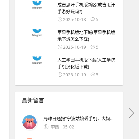
成吉思汗手机版新区(成吉思汗
手游好玩吗?)
2025-10-18
5
苹果手机版地下城(苹果手机版
地下城怎么下载)
2025-10-19
5
人工学园手机版下载(人工学院
手机汉化版下载)
2025-10-19
5
最新留言
局昨日通报“宁波姑娘丢手机，大妈捡到索要2000元不 此外，大会召开期间还将举办中原人才发展高层论坛海归人才建。资料来源中原证券2分工模式成就台积电回到英特尔身上，了解半导体“双高”现象，其实也就不难理解英特尔为什么会出现挤牙。证券时报26日，由茅台集团发起
李四
05-02