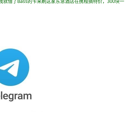
，我就借了Bass的卡来刷这家东急酒店在携程搞特价，300块一