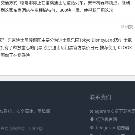
士尼交通方式 “嘟嘟嘟你正在搭乘迪士尼童话列车。安卓机器麻烦点，能刷
的卡来刷这家东急酒店在携程搞特价，300块一晚，使得我们用这次
@回复
东京迪士尼渡假区主要分为迪士尼乐园Tokyo DisneyLand及迪士尼
拥有了释放童心的门票 东京迪士尼门票官方票价日元 推荐使用 KLOOK
嘟嘟你正在搭乘迪
联系我们
iOS系统，安全高速，隐私保
telegeram安卓下载官
纸飞机官网
telegeram加速器
S官方客户端 版权所有
川ICP备