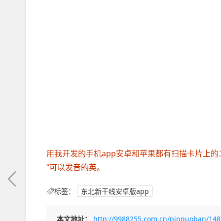
用我开发的手机app安卓和苹果都有扫描卡片上
“可以发音的英。
标签：
东北新干线安卓版app
本文地址：
http://9988255.com.cn/pinguoban/148