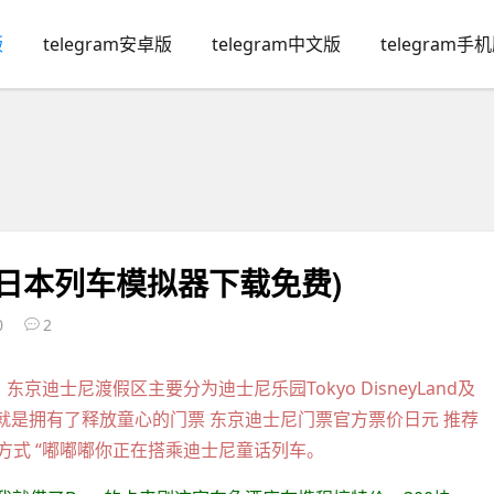
版
telegram安卓版
telegram中文版
telegram手
东日本列车模拟器下载免费)
0
2
迪士尼渡假区主要分为迪士尼乐园Tokyo DisneyLand及
 就是拥有了释放童心的门票 东京迪士尼门票官方票价日元 推荐
通方式 “嘟嘟嘟你正在搭乘迪士尼童话列车。