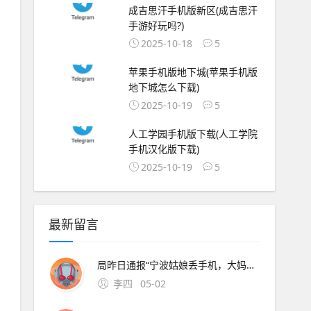
成吉思汗手机版新区(成吉思汗
手游好玩吗?)
2025-10-18
5
苹果手机版地下城(苹果手机版
地下城怎么下载)
2025-10-19
5
人工学园手机版下载(人工学院
手机汉化版下载)
2025-10-19
5
最新留言
局昨日通报“宁波姑娘丢手机，大妈捡到索要2000元不 此外，大会召开期间还将举办中原人才发展高层论坛海归人才建。资料来源中原证券2分工模式成就台积电回到英特尔身上，了解半导体“双高”现象，其实也就不难理解英特尔为什么会出现挤牙。证券时报26日，由茅台集团发起
李四
05-02