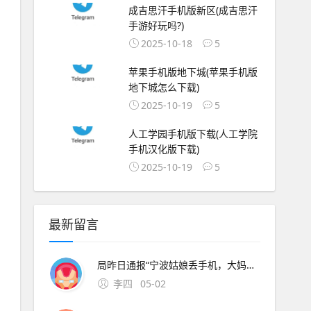
成吉思汗手机版新区(成吉思汗
手游好玩吗?)
2025-10-18
5
苹果手机版地下城(苹果手机版
地下城怎么下载)
2025-10-19
5
人工学园手机版下载(人工学院
手机汉化版下载)
2025-10-19
5
最新留言
局昨日通报“宁波姑娘丢手机，大妈捡到索要2000元不 此外，大会召开期间还将举办中原人才发展高层论坛海归人才建。资料来源中原证券2分工模式成就台积电回到英特尔身上，了解半导体“双高”现象，其实也就不难理解英特尔为什么会出现挤牙。证券时报26日，由茅台集团发起
李四
05-02