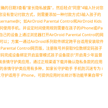
确的日期3查看“家长隐私披露”，然后轻点“同意”4输入针对您
果您没有登记付款方式，则需要添加一种付款方式5输入孩子的
@i；如AirDroid Parental Control和AirDroid Kids
用手机，并设定时间使用规则需要在孩子的iPhone或iPa
的设备上通过浏览器打开AirDroid Parental Control的网
以；方案一通过AirDroid系列软件绑定跨平台适用安装软件
arental Control网页版，注册账号并获取9位数绑定码孩子
长端绑定码完成设备绑定开启监督模式孩子设备提示“开启青少年监督
安装亲情守护类应用，通过正规渠道下载并确认隐私条款的应用
亲情守护类应用有多种，如家长守护助手 手机防沉迷专为 i
守护适用于 iPhone，可提供应用时长统计等功能苹果自带“F