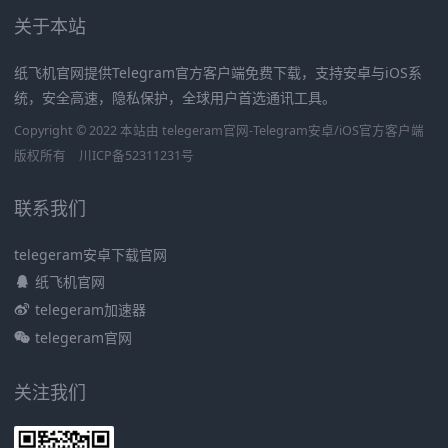
关于本站
纸飞机官网提供Telegram官方客户端免费下载，支持安卓与iOS系
统，安全高速，隐私保护，全球用户首选通讯工具。
Copyright © 2022 本站由 telegeram官网-Telegram安卓/iOS官方客户端
版权所有
川ICP备52311231号
联系我们
telegeram安卓下载官网
纸飞机官网
telegeram加速器
telegeram官网
关注我们