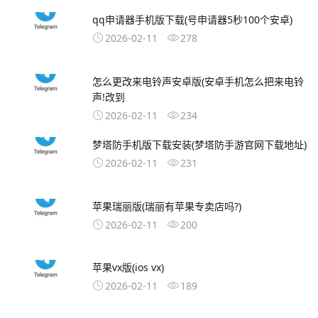
qq申请器手机版下载(号申请器5秒100个安卓)
2026-02-11
278
怎么更改来电铃声安卓版(安卓手机怎么把来电铃
声!改到
2026-02-11
234
梦塔防手机版下载安装(梦塔防手游官网下载地址)
2026-02-11
231
苹果瑞丽版(瑞丽有苹果专卖店吗?)
2026-02-11
200
苹果vx版(ios vx)
2026-02-11
189