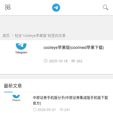
首页
包含"cooleye苹果版"标签的文章
cooleye苹果版(coolmed苹果下载)
2025-10-18
262
最新文章
中原证券手机版分手(中原证券集成版手机版下载
官方)
2026-05-01
241