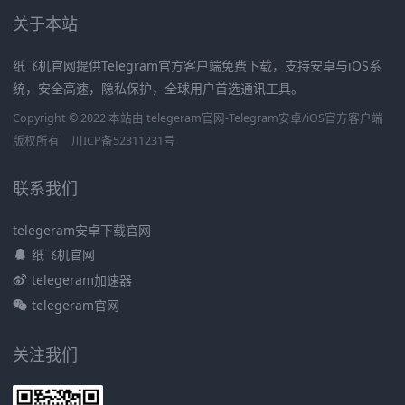
关于本站
纸飞机官网提供Telegram官方客户端免费下载，支持安卓与iOS系
统，安全高速，隐私保护，全球用户首选通讯工具。
Copyright © 2022 本站由 telegeram官网-Telegram安卓/iOS官方客户端
版权所有
川ICP备52311231号
联系我们
telegeram安卓下载官网
纸飞机官网
telegeram加速器
telegeram官网
关注我们