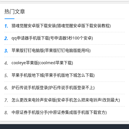
热门文章
1.
猎魂觉醒安卓版下载安装(猎魂觉醒安卓版下载安装教程)
2.
qq申请器手机版下载(号申请器5秒100个安卓)
3.
苹果版钉钉电脑版(苹果版钉钉电脑版能用吗)
4.
cooleye苹果版(coolmed苹果下载)
5.
苹果手机版地下城(苹果手机版地下城怎么下载)
6.
炉石传说手机版登录(炉石传说手机版登录不上)
7.
怎么更改来电铃声安卓版(安卓手机怎么把来电铃声!改到最大)
8.
中原证券手机版分手(中原证券集成版手机版下载官方)