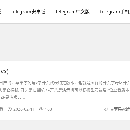
版
telegram安卓版
telegram中文版
telegram手
vx)
中国产的，苹果序列号v字开头代表特定版本，也就是国行的开头字母M开
头是官换机F开头是官翻机3A开头是演示机可以根据型号最后2位查看版本
P是港版LL...
果版
2026-02-11
188
#
苹果vx版