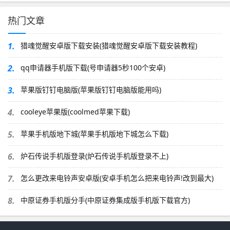
热门文章
1.
猎魂觉醒安卓版下载安装(猎魂觉醒安卓版下载安装教程)
2.
qq申请器手机版下载(号申请器5秒100个安卓)
3.
苹果版钉钉电脑版(苹果版钉钉电脑版能用吗)
4.
cooleye苹果版(coolmed苹果下载)
5.
苹果手机版地下城(苹果手机版地下城怎么下载)
6.
炉石传说手机版登录(炉石传说手机版登录不上)
7.
怎么更改来电铃声安卓版(安卓手机怎么把来电铃声!改到最大)
8.
中原证券手机版分手(中原证券集成版手机版下载官方)