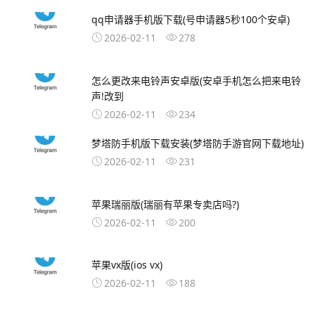
qq申请器手机版下载(号申请器5秒100个安卓)
2026-02-11
278
怎么更改来电铃声安卓版(安卓手机怎么把来电铃
声!改到
2026-02-11
234
梦塔防手机版下载安装(梦塔防手游官网下载地址)
2026-02-11
231
苹果瑞丽版(瑞丽有苹果专卖店吗?)
2026-02-11
200
苹果vx版(ios vx)
2026-02-11
188