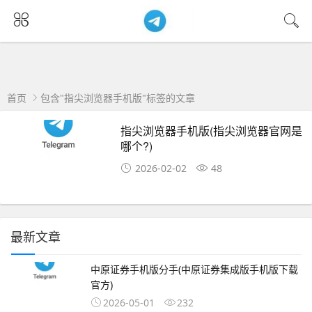
首页
包含"指尖浏览器手机版"标签的文章
指尖浏览器手机版(指尖浏览器官网是
哪个?)
2026-02-02
48
最新文章
中原证券手机版分手(中原证券集成版手机版下载
官方)
2026-05-01
232