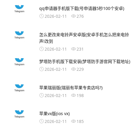
qq申请器手机版下载(号申请器5秒100个安卓)
2026-02-11
276
怎么更改来电铃声安卓版(安卓手机怎么把来电铃
声!改到
2026-02-11
231
梦塔防手机版下载安装(梦塔防手游官网下载地址)
2026-02-11
229
苹果瑞丽版(瑞丽有苹果专卖店吗?)
2026-02-11
198
苹果vx版(ios vx)
2026-02-11
185