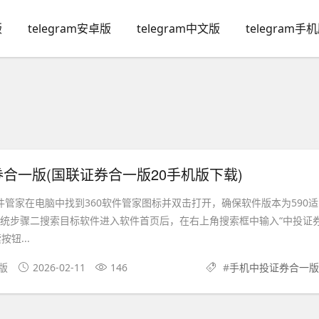
版
telegram安卓版
telegram中文版
telegram手
合一版(国联证券合一版20手机版下载)
件管家在电脑中找到360软件管家图标并双击打开，确保软件版本为590适
 7系统步骤二搜索目标软件进入软件首页后，在右上角搜索框中输入“中投证
钮...
文版
2026-02-11
146
#
手机中投证券合一版