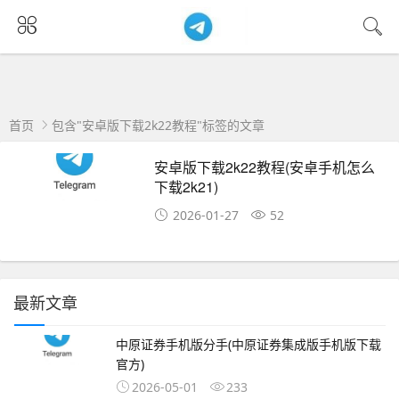
首页
包含"安卓版下载2k22教程"标签的文章
安卓版下载2k22教程(安卓手机怎么
下载2k21)
2026-01-27
52
最新文章
中原证券手机版分手(中原证券集成版手机版下载
官方)
2026-05-01
233