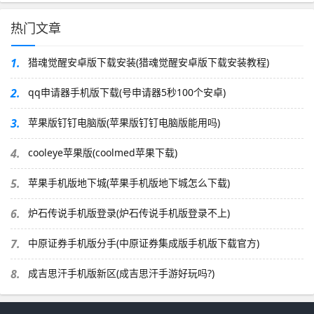
热门文章
1.
猎魂觉醒安卓版下载安装(猎魂觉醒安卓版下载安装教程)
2.
qq申请器手机版下载(号申请器5秒100个安卓)
3.
苹果版钉钉电脑版(苹果版钉钉电脑版能用吗)
4.
cooleye苹果版(coolmed苹果下载)
5.
苹果手机版地下城(苹果手机版地下城怎么下载)
6.
炉石传说手机版登录(炉石传说手机版登录不上)
7.
中原证券手机版分手(中原证券集成版手机版下载官方)
8.
成吉思汗手机版新区(成吉思汗手游好玩吗?)