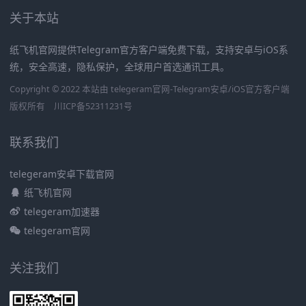
关于本站
纸飞机官网提供Telegram官方客户端免费下载，支持安卓与iOS系
统，安全高速，隐私保护，全球用户首选通讯工具。
Copyright © 2022 本站由 telegeram官网-Telegram安卓/iOS官方客户端
版权所有
川ICP备52311231号
联系我们
telegeram安卓下载官网
纸飞机官网
telegeram加速器
telegeram官网
关注我们