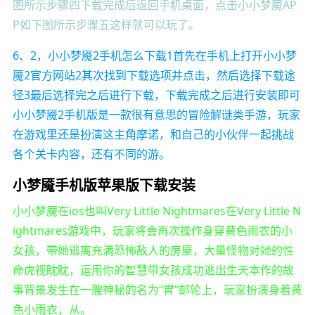
图所示步骤四下载完成后返回手机桌面，点击小小梦魇AP
P如下图所示步骤五这样就可以玩了。
6、2，小小梦魇2手机怎么下载1首先在手机上打开小小梦
魇2官方网站2其次找到下载选项并点击，然后选择下载途
径3最后选择完之后进行下载，下载完成之后进行安装即可
小小梦魇2手机版是一款很有意思的冒险解谜类手游，玩家
在游戏里还是扮演这主角摩诺，和自己的小伙伴一起挑战
各个关卡内容，还有不同的游。
小梦魇手机版苹果版下载安装
小小梦魇在ios也叫Very Little Nightmares在Very Little N
ightmares游戏中，玩家将会再次操作身穿黄色雨衣的小
女孩，带她逃离充满恐怖敌人的房屋，大量怪物对她的性
命虎视眈眈，运用你的智慧带女孩成功逃出生天本作的故
事背景发生在一艘神秘的名为“胃”邮轮上，玩家扮演身着黄
色小雨衣，从。