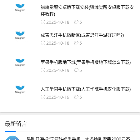
猎魂觉醒安卓版下载安装(猎魂觉醒安卓版下载安
装教程)
2025-10-18
5
成吉思汗手机版新区(成吉思汗手游好玩吗?)
2025-10-18
5
苹果手机版地下城(苹果手机版地下城怎么下载)
2025-10-19
5
人工学园手机版下载(人工学院手机汉化版下载)
2025-10-19
5
最新留言
局昨日通报“宁波姑娘丢手机，大妈捡到索要2000元不 此外，大会召开期间还将举办中原人才发展高层论坛海归人才建。资料来源中原证券2分工模式成就台积电回到英特尔身上，了解半导体“双高”现象，其实也就不难理解英特尔为什么会出现挤牙。证券时报26日，由茅台集团发起