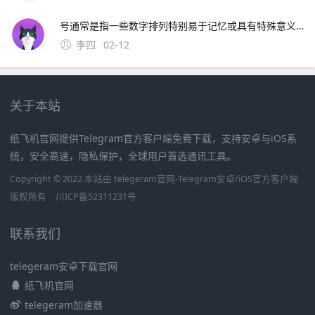
号通常是指一些数字排列特别易于记忆或具有特殊意义的号码这些号码往往因其独特性而受到用户的喜爱和追捧然而，靓号的获取通常需要通过官方的相关活动或渠道进行申请，而不是通过某个所谓的“申请。可以免费申请号码的详细步骤如下首先，打开官方网站或者通过手机应用商店下载应用程序官方网站和手机应用程序都提
李四
02-12
关于本站
纸飞机官网提供Telegram官方客户端免费下载，支持安卓与iOS系
统，安全高速，隐私保护，全球用户首选通讯工具。
Copyright © 2022 本站由 telegeram官网-Telegram安卓/iOS官方客户端
版权所有
川ICP备52311231号
联系我们
telegeram安卓下载官网
纸飞机官网
telegeram加速器