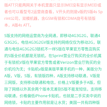
版ATT只能两网关于本机里面只显示IMEI没有显示MEID或
者也可以看型号2运营商查看，V开头的则是v版的S版4s Sp
rint公司，双模机器，含GSM有锁和CDMA烧号有锁版
本，A版4s ATT。
S版支持的网络运营商为全网通，即移动4G3G2G，联通4
G3G2G，电信4G3G2GV版支持的网络仅仅为移动2G，联
通与电信4G3G2G3锁机不一样S版在苹果官方零售店购买
的S版全价机都是无锁机，在Sprint营业厅购买的全价机属
于有锁机V版在苹果官方零售或者Verizon营业厅购买的全
价机均为无；卡贴机v版是美版苹果手机的一种，美版分为
A版，V版，S版，有锁版四种，A版支持移动联通，V版是
三网版，支持移动联通和电信，价格上V版要多于A版，但
除了网络以外其余两个版本无差别S版不能发短信，支持移
动联通，价格偏低iPhone卡贴机，也就是二手买卖中说的
网络锁，卡贴的主要作用就是让水货；美国一共有四种版