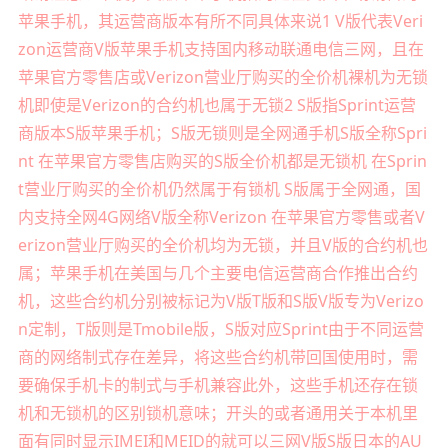
苹果手机，其运营商版本有所不同具体来说1 V版代表Veri
zon运营商V版苹果手机支持国内移动联通电信三网，且在
苹果官方零售店或Verizon营业厅购买的全价机裸机为无锁
机即使是Verizon的合约机也属于无锁2 S版指Sprint运营
商版本S版苹果手机；S版无锁则是全网通手机S版全称Spri
nt 在苹果官方零售店购买的S版全价机都是无锁机 在Sprin
t营业厅购买的全价机仍然属于有锁机 S版属于全网通，国
内支持全网4G网络V版全称Verizon 在苹果官方零售或者V
erizon营业厅购买的全价机均为无锁，并且V版的合约机也
属；苹果手机在美国与几个主要电信运营商合作推出合约
机，这些合约机分别被标记为V版T版和S版V版专为Verizo
n定制，T版则是Tmobile版，S版对应Sprint由于不同运营
商的网络制式存在差异，将这些合约机带回国使用时，需
要确保手机卡的制式与手机兼容此外，这些手机还存在锁
机和无锁机的区别锁机意味；开头的或者通用关于本机里
面有同时显示IMEI和MEID的就可以三网V版S版日本的AU