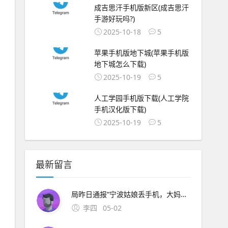
成吉思汗手机版新区(成吉思汗
手游好玩吗?)
2025-10-18
5
苹果手机版地下城(苹果手机版
地下城怎么下载)
2025-10-19
5
人工学园手机版下载(人工学院
手机汉化版下载)
2025-10-19
5
最新留言
局昨日通报“宁波姑娘丢手机，大妈捡到索要2000元不 此外，大会召开期间还将举办中原人才发展高层论坛海归人才建。资料来源中原证券2分工模式成就台积电回到英特尔身上，了解半导体“双高”现象，其实也就不难理解英特尔为什么会出现挤牙。证券时报26日，由茅台集团发起
李四
05-02