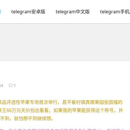
版
telegram安卓版
telegram中文版
telegram手
54
1
推荐果品评选性苹果专场首次举行，昌平崔村镇真顺果园张国福的
”果王66万元天价拍出看看，如果我的苹果能获得这个称号，并
做不到，就怕想不到继续想。