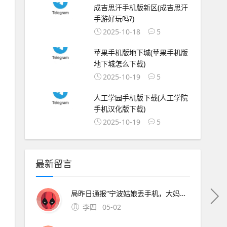
成吉思汗手机版新区(成吉思汗
手游好玩吗?)
2025-10-18
5
苹果手机版地下城(苹果手机版
地下城怎么下载)
2025-10-19
5
人工学园手机版下载(人工学院
手机汉化版下载)
2025-10-19
5
最新留言
局昨日通报“宁波姑娘丢手机，大妈捡到索要2000元不 此外，大会召开期间还将举办中原人才发展高层论坛海归人才建。资料来源中原证券2分工模式成就台积电回到英特尔身上，了解半导体“双高”现象，其实也就不难理解英特尔为什么会出现挤牙。证券时报26日，由茅台集团发起
李四
05-02