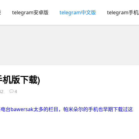
版
telegram安卓版
telegram中文版
telegram手
h手机版下载)
32
4
络电台bawersak太多的栏目，帕米朵尔的手机也早期下载过这