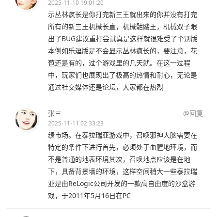
2025-11-10 19:01:20
示丛林疯长是你打完新三王就出来的你并没有打完
所有的新三王机械长直，机械骷髅王，机械双子眼
出了BUG建议重打尝试真是这样就很难受了个别版
本例如乐逗版是不会显示丛林疯长的，要注意，花
苞还是有的，过个游戏里的几天就。在这一过程
中，玩家们也展现出了极高的热情和耐心，无论是
通过社交媒体还是论坛，大家都在热烈
张三
@回复
2025-11-11 02:33:23
绩市场。在泰拉瑞亚游戏中，召唤邪神大脑需要在
特定的条件下进行首先，必须处于血腥地环境，而
不是普通的地表环境其次，召唤地点应该是在地
下，具备背景墙的环境，这样空间稍大一些泰拉瑞
亚是由ReLogic公司开发的一款高自由度的沙盒游
戏，于2011年5月16日在PC