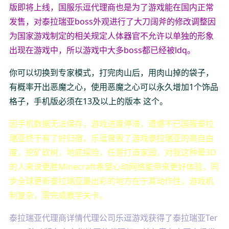
版即将上线，国服乐逗代理商也是为了游戏能在国内正常
发售，对泰拉瑞亚boss外观进行了大刀阔斧的修改调整因
为国家游戏制定的相关规定人体器官不允许以单独的形象
出现在游戏中，所以游戏中大多boss都已经被ldq。
你可以切换到专家模式，打完肉山后，用肉山掉的袋子，
有概率开出恶魔之心，使用恶魔之心可以永久增加1个饰品
格子，手机版必须在13及以上的版本 这个。
因手机数据无法保存，游戏进度停滞，遗憾不已国服泰拉
瑞亚终于有了好归宿，乐逗曾毁了游戏泰拉瑞亚的高自由
度，挖矿砍树，地底探险，任意打造家园，对我这种晕3D
的人来说更胜Minecraft希望心动网络能带来更好体验，同
步全球更新泰拉瑞亚最出彩的地方在于其动作性，游戏机
制复杂，需完成教学关卡。
泰拉瑞亚代理商详情代理公司乐逗游戏获得了泰拉瑞亚Ter