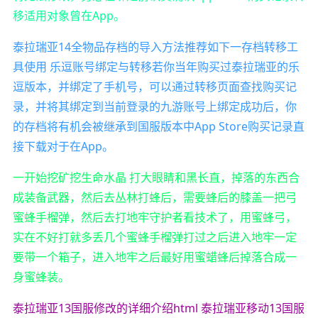
移适用对象曾在App。
泰拉瑞亚14全物品存档的导入方法推荐如下一存档转移工
具使用 乐逗账号绑定与转移若你当年购买过泰拉瑞亚的乐
逗版本，并绑定了手机号，可以通过转移页面查找购买记
录，并将其绑定到当前登录的九游账号上绑定成功后，你
的存档将有机会被继承到国服版本中App Store购买记录直
接下载对于在App。
一开始挖矿挖生命水晶 打大眼睛和黑长直，掉落的东西合
成装备武器，然后去丛林打蜂后，需要蜂后的膝盖一把弓
蜜蜂手榴弹，然后去打地牢守护者看技术了，用蜜蜂弓，
实在不好打就多丢几个蜜蜂手榴弹打过之后进入地牢一定
要带一个箱子，进入地牢之后最好用蜜蜡蜂后掉落合成一
身蜜蜂装。
泰拉瑞亚13国服修改的详细介绍html 泰拉瑞亚移动13国服