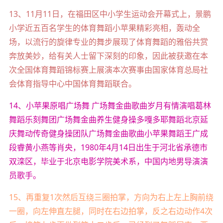
13、11月11日，在福田区中小学生运动会开幕式上，景鹏
小学近五百名学生的体育舞蹈小苹果精彩亮相，轰动全
场，以流行的旋律专业的舞步展现了体育舞蹈的雅俗共赏
奔放美妙，给有关人士留下深刻的印象，因此被获邀在本
次全国体育舞蹈锦标赛上展演本次赛事由国家体育总局社
会体育指导中心中国体育舞蹈联合。
14、小苹果原唱广场舞 广场舞金曲歌曲岁月有情演唱葛林
舞蹈乐刻舞团广场舞金曲养生健身操多嘎多耶舞蹈北京延
庆舞动传奇健身操团队广场舞金曲歌曲小苹果舞蹈王广成
段睿黄小燕等肖央，1980年4月14日出生于河北省承德市
双滦区，毕业于北京电影学院美术系，中国内地男导演演
员歌手。
15、再重复1次然后互绕三圈拍掌，方向为右上左上胸前绕
一圈，向左伸直左腿，同时在右边拍掌，反之右边动作4次