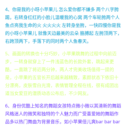
4、你是我的小呀小苹果儿 怎么爱你都不嫌多 两个八字胯
踢，右转身红红的小脸儿温暖我的心窝 两个车轮胯两个人
鱼点亮我生命的火 火火火火 左转身坐胯，一快四慢你是我
的小呀小苹果儿 就像天边最美的云朵 胳膊起 左胯顶两下，
右跨顶两下，手落下的同时两个人鱼春天。
5、画面的转换也十分巧妙，小苹果跳舞的过程中向前迈
步，一转身就穿上了一件浅蓝色的长款外套，跳起来更
酷，一直跳了将近两分钟，两人才完美收场值得一提的
是，小苹果的五官长开后越来越精致，素颜状态下依旧十
分漂亮，皮肤雪白光滑，表情管理全程在线，很有成团出
道当女爱豆的潜质动态公布后，不少网友。
6、身份优酷上知名的舞蹈女孩特点微小微以其清新的舞蹈
风格迷人的微笑和独特的个人魅力而广受喜爱她的舞蹈作
品多以热门舞曲为背景音乐，如小苹果倍儿爽bar bar bar