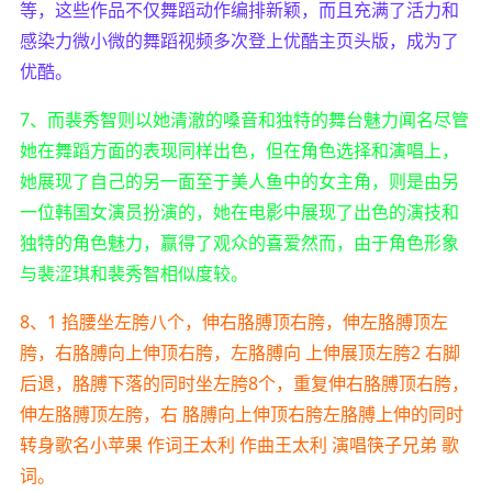
等，这些作品不仅舞蹈动作编排新颖，而且充满了活力和
感染力微小微的舞蹈视频多次登上优酷主页头版，成为了
优酷。
7、而裴秀智则以她清澈的嗓音和独特的舞台魅力闻名尽管
她在舞蹈方面的表现同样出色，但在角色选择和演唱上，
她展现了自己的另一面至于美人鱼中的女主角，则是由另
一位韩国女演员扮演的，她在电影中展现了出色的演技和
独特的角色魅力，赢得了观众的喜爱然而，由于角色形象
与裴涩琪和裴秀智相似度较。
8、1 掐腰坐左胯八个，伸右胳膊顶右胯，伸左胳膊顶左
胯，右胳膊向上伸顶右胯，左胳膊向 上伸展顶左胯2 右脚
后退，胳膊下落的同时坐左胯8个，重复伸右胳膊顶右胯，
伸左胳膊顶左胯，右 胳膊向上伸顶右胯左胳膊上伸的同时
转身歌名小苹果 作词王太利 作曲王太利 演唱筷子兄弟 歌
词。