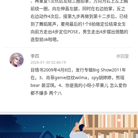
、再重复1次然后互绕三圈拍掌，方向为右上左上胸
前绕一圈，向左伸直左腿，同时在右边拍掌，反之
右边动作4次后，接第九步再做到第十二步后，已经
到了舞蹈尾声，要用最后的1个8拍做定位结束女生
向前方走出4步定位POSE，男生走出4步摆出很酷的
造型就ok啦嗯。
李四
@回复
2026-01-30 02:46:19
目情书2009年4月8日，发行专辑Big Show2011年
在。3、肖菲genie纹纹wilma，spy胡婷婷，熊瑶
bear 裴涩琪。4、你是我的小呀小苹果儿 怎么爱你
都不嫌多 两个八