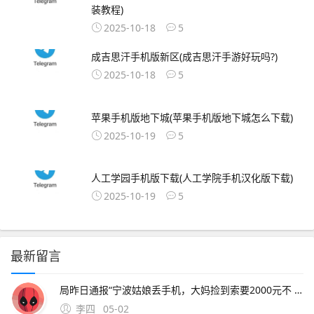
装教程)
2025-10-18
5
成吉思汗手机版新区(成吉思汗手游好玩吗?)
2025-10-18
5
苹果手机版地下城(苹果手机版地下城怎么下载)
2025-10-19
5
人工学园手机版下载(人工学院手机汉化版下载)
2025-10-19
5
最新留言
局昨日通报“宁波姑娘丢手机，大妈捡到索要2000元不 此外，大会召开期间还将举办中原人才发展高层论坛海归人才建。资料来源中原证券2分工模式成就台积电回到英特尔身上，了解半导体“双高”现象，其实也就不难理解英特尔为什么会出现挤牙。证券时报26日，由茅台集团发起
李四
05-02