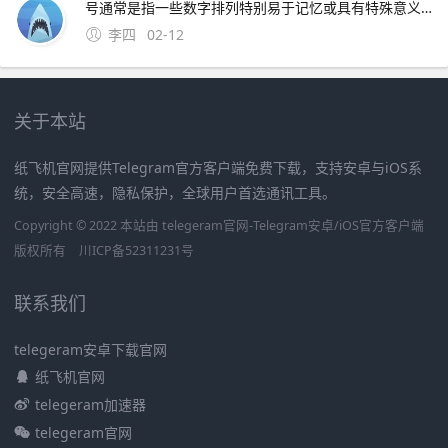
号通常是指一些数字排列特别易于记忆或具有特殊意义的号码这些号码往往因其独特性而受到用户的喜爱和追捧然而，靓号的获取通常需要通过官方的相关活动或渠道进行申请，而不是通过某个所谓的“申请。可以免费申请号码的详细步骤如下首先，打开官方网站或者通过手机应用商店下载应用程序官方网站和手机应用程序都提
李四
02-12
关于本站
纸飞机官网提供Telegram官方客户端免费下载，支持安卓与iOS系
统，安全高速，隐私保护，全球用户首选通讯工具。
Copyright © 2022 本站由 telegeram官网-Telegram安卓/iOS官方客户端
版权所有
川ICP备52311231号
联系我们
telegeram安卓下载官网
纸飞机官网
telegeram加速器
telegeram官网