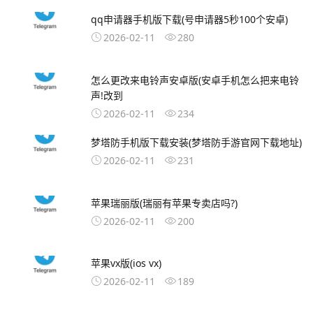
qq申请器手机版下载(号申请器5秒100个安卓)
2026-02-11
280
怎么更改来电铃声安卓版(安卓手机怎么把来电铃
声!改到
2026-02-11
234
梦塔防手机版下载安装(梦塔防手游官网下载地址)
2026-02-11
231
苹果瑞丽版(瑞丽有苹果专卖店吗?)
2026-02-11
200
苹果vx版(ios vx)
2026-02-11
189